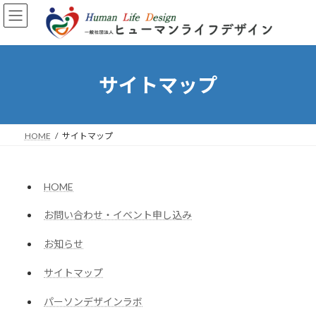
コ
ナ
ン
ビ
テ
ゲ
ン
ー
ツ
シ
へ
ョ
サイトマップ
ス
ン
キ
に
ッ
移
プ
動
HOME
サイトマップ
HOME
お問い合わせ・イベント申し込み
お知らせ
サイトマップ
パーソンデザインラボ